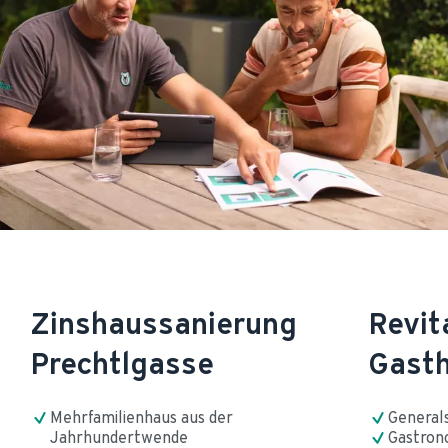
Zinshaussanierung
Revit
Prechtlgasse
Gasth
Mehrfamilienhaus aus der 
General
Jahrhundertwende
Gastron